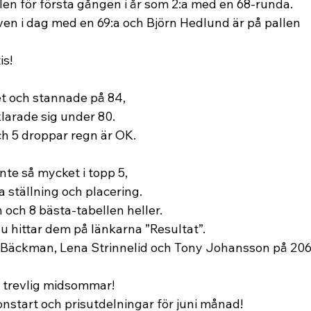
len för första gången i år som 2:a med en 68-runda. 
ven i dag med en 69:a och Björn Hedlund är på pallen 
is!
et och stannade på 84, 
klarade sig under 80. 
ch 5 droppar regn är OK.
te så mycket i topp 5, 
 ställning och placering. 
 och 8 bästa-tabellen heller.  
u hittar dem på länkarna ”Resultat”. 
r Bäckman, Lena Strinnelid och Tony Johansson på 206
 trevlig midsommar! 
onstart och prisutdelningar för juni månad! 