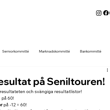
Serniorkommitté
Marknadskommitté
Bankommitté
Styrelsen
Parkeringen
esultat på Seniltouren!
esultateten och svängiga resultatlistor! 
 på 60! 
er
 på -12 = 60! 