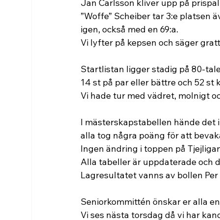
Jan Carlsson kliver upp på prispal
”Woffe” Scheiber tar 3:e platsen ä
igen, också med en 69:a. 
Vi lyfter på kepsen och säger gratt
Startlistan ligger stadig på 80-tal
14 st på par eller bättre och 52 st 
Vi hade tur med vädret, molnigt o
I mästerskapstabellen hände det in
alla tog några poäng för att bevaka
Ingen ändring i toppen på Tjejligan
Alla tabeller är uppdaterade och d
Lagresultatet vanns av bollen Pe
Seniorkommittén önskar er alla en
Vi ses nästa torsdag då vi har kan