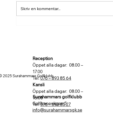
Skriv en kommentar...
Blåsig rond både på banan
Kan
och i poängtabellerna
pris
Reception
Öppet alla dagar: 08.00 –
17.00
© 2025 Surahammars Golfklubb
Tel:
076 – 893 85 64
Kansli
Öppet alla dagar: 08.00 –
Surahammars golfklubb
16.00
Golfbanevägen 5
Tel:
076 – 893 85 27
info@surahammarsgk.se