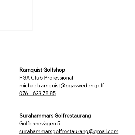
s Irish
Ramquist Golfshop
PGA Club Professional
michael.ramquist@pgasweden.golf
076 – 623 78 85
Surahammars Golfrestaurang
Golfbanevägen 5
surahammarsgolfrestaurang@gmail.com