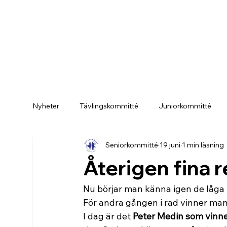
Nyheter
Tävlingskommitté
Juniorkommitté
Seniorkommitté
19 juni
1 min läsning
Medlemskommitté
Nyheter
Seniltouren
Återigen fina r
Nu börjar man känna igen de låga r
För andra gången i rad vinner man
I dag är det 
Peter Medin som vinn