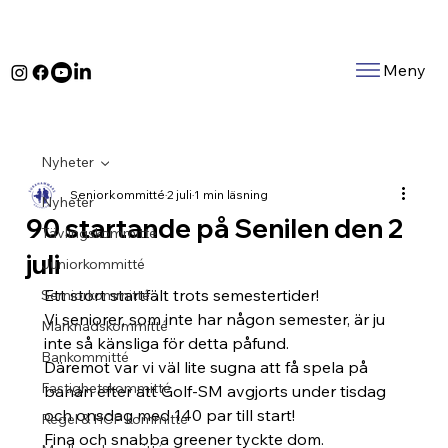
Meny
Nyheter
Seniorkommitté
2 juli
1 min läsning
Nyheter
90 startande på Senilen den 2
Tävlingskommitté
juli
Juniorkommitté
Ett stort startfält trots semestertider! 
Serniorkommitté
Vi seniorer, som inte har någon semester, är ju 
Marknadskommitté
inte så känsliga för detta påfund. 
Bankommitté
Däremot var vi väl lite sugna att få spela på 
Fastighetskommitté
banan efter att Golf-SM avgjorts under tisdag 
och onsdag med 140 par till start! 
Regel & HCP kommitté
Fina och snabba greener tyckte dom.