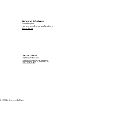
Surahammars Golfrestaurang
Golfbanevägen 5
surahammarsgolfrestaurang@gmail.com
0220 – 304 63
Ramquist Golfshop
PGA Club Professional
michael.ramquist@pgasweden.golf
076 – 623 78 85
© 2025 Surahammars Golfklubb