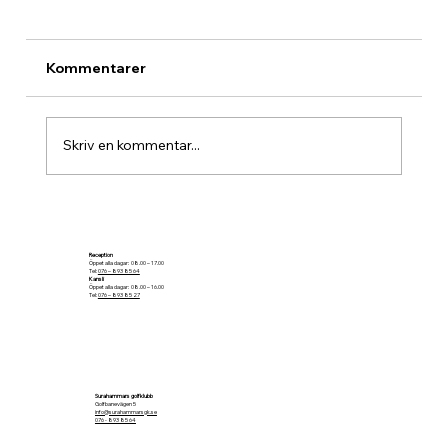
Kommentarer
Skriv en kommentar...
Kanonstart och prisutdelning för juli
månad
Reception
Öppet alla dagar: 08.00 – 17.00
Tel:
076 – 893 85 64
Kansli
Öppet alla dagar: 08.00 – 16.00
Tel:
076 – 893 85 27
Surahammars golfklubb
Golfbanevägen 5
info@surahammarsgk.se
076 - 893 85 64