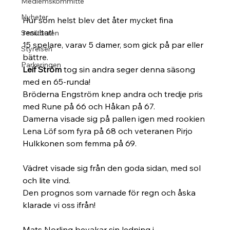
Medlemskommitté
Nyheter
Hur som helst blev det åter mycket fina 
resultat! 
Seniltouren
15 spelare, varav 5 damer, som gick på par eller 
Styrelsen
bättre. 
Parkeringen
Leif Ström
 tog sin andra seger denna säsong 
med en 65-runda! 
Bröderna Engström knep andra och tredje pris 
med Rune på 66 och Håkan på 67.
Damerna visade sig på pallen igen med rookien 
Lena Löf som fyra på 68 och veteranen Pirjo 
Hulkkonen som femma på 69. 
Vädret visade sig från den goda sidan, med sol 
och lite vind. 
Den prognos som varnade för regn och åska 
klarade vi oss ifrån!
Mats Norling bevakar sin ledning i 