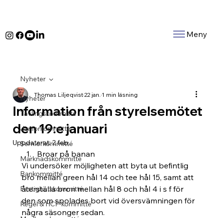
Meny
Nyheter
Thomas Liljeqvist
22 jan.
1 min läsning
Nyheter
Information från styrelsemötet
Tävlingskommitté
den 19:e januari
Juniorkommitté
Uppdaterat:
2 feb.
Serniorkommitté
Broar på banan
Marknadskommitté
Vi undersöker möjligheten att byta ut befintlig 
Bankommitté
bro mellan green hål 14 och tee hål 15, samt att 
återställa bron mellan hål 8 och hål 4 i s f för 
Fastighetskommitté
den som spolades bort vid översvämningen för 
Regel & HCP kommitté
några säsonger sedan.