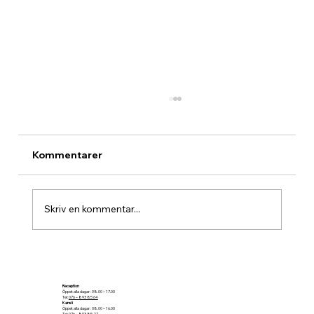
Kommentarer
Skriv en kommentar...
Ramquist Golfshops Irish Greensome
Reception
Öppet alla dagar: 08.00 – 17.00
Tel:
076 – 893 85 64
Kansli
Öppet alla dagar: 08.00 – 16.00
Tel:
076 – 893 85 27