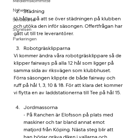
Medlemskommitté
Nyheter
Städning
Vi håller på att se över städningen på klubben 
Seniltouren
och utöka den inför säsongen. Offertfrågan har 
Styrelsen
gått ut till tre leverantörer.
Parkeringen
Robotgräsklipparna
Vi kommer ändra våra robotgräsklippare så de 
klipper fairways på alla 12 hål som ligger på 
samma sida av riksvägen som klubbhuset. 
Förra säsongen klippte de både fairway och 
ruff på hål 1, 3, 10 & 18. För att klara det kommer 
vi flytta en av laddstationerna till Tee på hål 15.
Jordmassorna
- På Ranchen är Elofsson på plats med 
maskiner och tar bland annat emot 
matjord från Köping. Nästa steg blir att 
han börjar gräva diken i vallarna och 