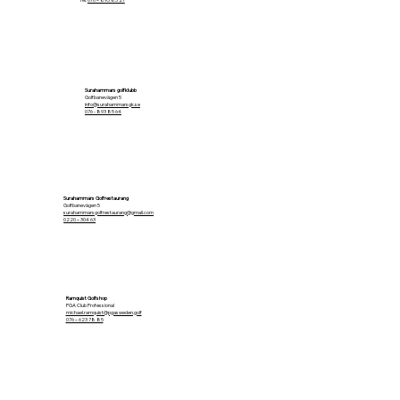
Surahammars golfklubb
Golfbanevägen 5
info@surahammarsgk.se
076 - 893 85 64
Surahammars Golfrestaurang
Golfbanevägen 5
surahammarsgolfrestaurang@gmail.com
0220 – 304 63
Ramquist Golfshop
PGA Club Professional
michael.ramquist@pgasweden.golf
076 – 623 78 85