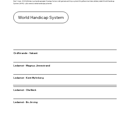
Den 1 mars 2020 infördes nya handicapregler i Sverige. Nu har vi ett gemensamt hcp-system för golfare över hela världen, kallat World Handicap
göra rätt, och kanske spara
System (WHS) – på svenska världshandicapsystemet.
slag. Du kan också hjälpa
World Handicap System
andra att spela enligt
golfens regler. Det gör
golfen r
Ordförande - Vakant
Ledamot -
Magnus Jinnestrand
Ledamot - Kent Myhrberg
Ledamot - Ola Bäck
Ledamot - Bo Jirving