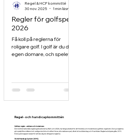
Regel & HCP kommitté
30 nov. 2025
1 min läsning
Regler för golfspel
2026
Få koll på reglerna för
roligare golf. I golf är du din
egen domare, och spelet
bygger på din moral och
ärlighet som spelare.
Grunden är att du ska spela
banan som den är och
spela bollen som den ligger.
Du ska dessutom göra det i
enlighet med reglerna och i
spelets anda. Därför är det
Regel- och handicapkommittén
viktigt att du har koll på
Golfens regler – enklare och modernare
golfreglerna. Om du skaffar
De två internationella regelorganisationerna, R&A och USGA, har länge arbetat för att förenkla och modernisera golfens regelverk. De nya reglerna
gör spelet lite snällare mot vanliga slarvfel och sätter fokus på snabbare spel, vilket är bra både idag och i framtiden. Reglerna började gälla 2019.
Klicka på knappen nedan för att lära dig de viktigaste reglerna
en regelbok kan du själv
World Handicap System (WHS)