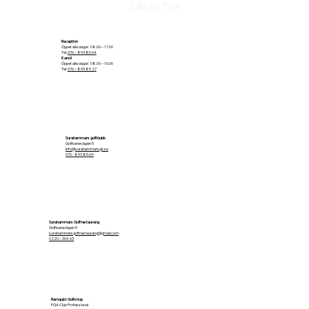
Läs in fler
Reception
Öppet alla dagar: 08.00 – 17.00
Tel:
076 – 893 85 64
Kansli
Öppet alla dagar: 08.00 – 16.00
Tel:
076 – 893 85 27
Surahammars golfklubb
Golfbanevägen 5
info@surahammarsgk.se
076 - 893 85 64
Surahammars Golfrestaurang
Golfbanevägen 5
surahammarsgolfrestaurang@gmail.com
0220 – 304 63
Ramquist Golfshop
PGA Club Professional