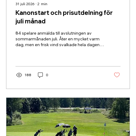
31 juli 2026
∙
2
min
Kanonstart och prisutdelning för
juli månad
84 spelare anmälda till avslutningen av
sommarmånaden juli. Åter en mycket varm
dag, men en frisk vind svalkade hela dagen.
En härlig blandning av damer och herrar i
toppen av resultatlistan!
188
0