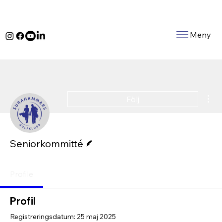
Meny
Fle
Följ
Skribent
Seniorkommitté
Profile
Profil
Registreringsdatum: 25 maj 2025