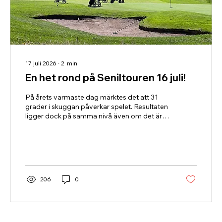
17 juli 2026
∙
2
min
En het rond på Seniltouren 16 juli!
På årets varmaste dag märktes det att 31
grader i skuggan påverkar spelet. Resultaten
ligger dock på samma nivå även om det är
en del nya namn i både toppen och botten.
206
0