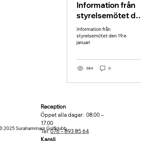
Information från
styrelsemötet de
19:e januari
Information från
styrelsemötet den 19:e
januari
384
0
Reception
Öppet alla dagar: 08.00 –
17.00
© 2025 Surahammars Golfklubb
Tel:
076 – 893 85 64
Kansli