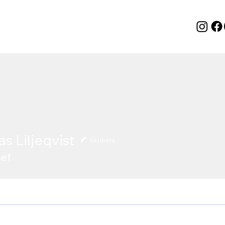
s Liljeqvist
Skribent
ef