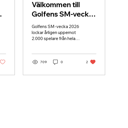
Välkommen till
n
Golfens SM-vecka
2026
Golfens SM-vecka 2026
lockar årligen uppemot
2.000 spelare från hela
landet för att göra upp
om medaljerna i 19 olika
klasser.
709
0
2