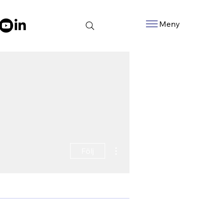
Meny
Fler åtgärder
Följ