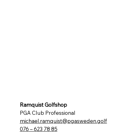
Ramquist Golfshop
PGA Club Professional
michael.ramquist@pgasweden.golf
076 – 623 78 85