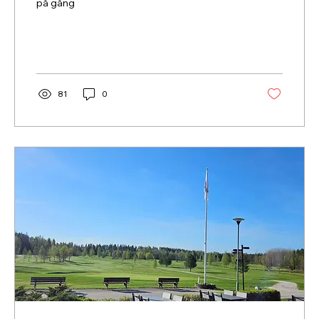
på gång
81
0