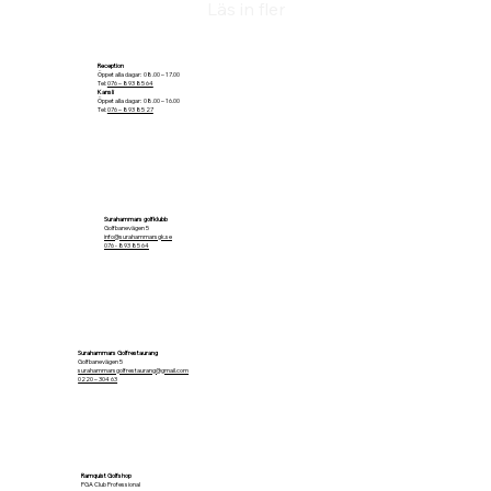
Läs in fler
Reception
Öppet alla dagar: 08.00 – 17.00
Tel:
076 – 893 85 64
Kansli
Öppet alla dagar: 08.00 – 16.00
Tel:
076 – 893 85 27
Surahammars golfklubb
Golfbanevägen 5
info@surahammarsgk.se
076 - 893 85 64
Surahammars Golfrestaurang
Golfbanevägen 5
surahammarsgolfrestaurang@gmail.com
0220 – 304 63
Ramquist Golfshop
PGA Club Professional