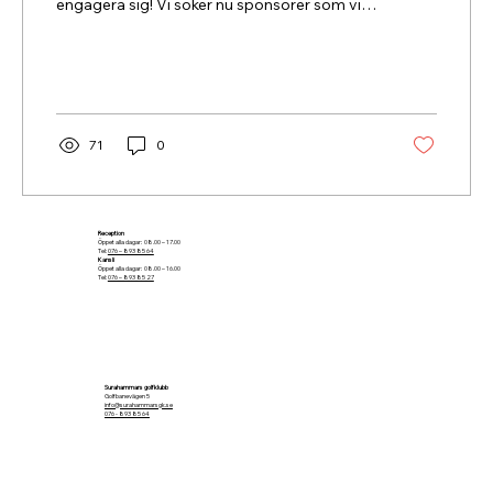
engagera sig! Vi söker nu sponsorer som vill
delta i vår verksamhet och dra nytta av den
unika plattform som golfklubben erbjuder.
71
0
Reception
Öppet alla dagar: 08.00 – 17.00
Tel:
076 – 893 85 64
Kansli
Öppet alla dagar: 08.00 – 16.00
Tel:
076 – 893 85 27
Surahammars golfklubb
Golfbanevägen 5
info@surahammarsgk.se
076 - 893 85 64