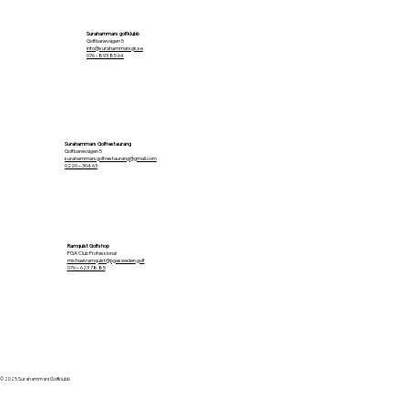
Surahammars golfklubb
Golfbanevägen 5
info@surahammarsgk.se
076 - 893 85 64
Surahammars Golfrestaurang
Golfbanevägen 5
surahammarsgolfrestaurang@gmail.com
0220 – 304 63
Ramquist Golfshop
PGA Club Professional
michael.ramquist@pgasweden.golf
076 – 623 78 85
© 2025 Surahammars Golfklubb