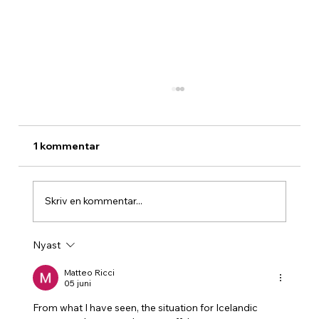
1 kommentar
Skriv en kommentar...
Nyast
🌱 Uppdatering från banan – arbetet
med jordmassor och förbättringar
Matteo Ricci
05 juni
From what I have seen, the situation for Icelandic 