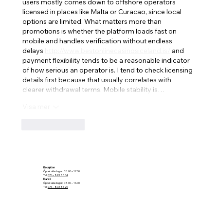
users mostly comes down to offshore operators 
licensed in places like Malta or Curacao, since local 
options are limited. What matters more than 
promotions is whether the platform loads fast on 
mobile and handles verification without endless 
delays 
http://www.bestonlinecasinosiceland.is/
 and 
payment flexibility tends to be a reasonable indicator 
of how serious an operator is. I tend to check licensing 
details first because that usually correlates with 
clearer withdrawal terms. Mobile stability is…
Visa mer
Gilla
Svara
Reception
Öppet alla dagar: 08.00 – 17.00
Tel:
076 – 893 85 64
Kansli
Öppet alla dagar: 08.00 – 16.00
Tel:
076 – 893 85 27