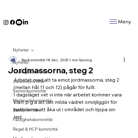
Meny
Nyheter
Bankommitté
18 dec. 2025
1 min läsning
Nyheter
Jordmassorna, steg 2
Tävlingskommitté
Arbetet med att ta emot jordmassorna, steg 2 
Juniorkommitté
(mellan hål 11 och 12) pågår för fullt.
Serniorkommitté
I dagsläget vet vi inte när arbetet kommer vara 
Marknadskommitté
klart p g a att det milda vädret omöjliggör för 
lastbilarna att åka ut i området och tippa sin 
Bankommitté
last.
Fastighetskommitté
Regel & HCP kommitté