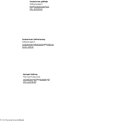
Surahammars golfklubb
Golfbanevägen 5
info@surahammarsgk.se
076 - 893 85 64
Surahammars Golfrestaurang
Golfbanevägen 5
surahammarsgolfrestaurang@gmail.com
0220 – 304 63
Ramquist Golfshop
PGA Club Professional
michael.ramquist@pgasweden.golf
076 – 623 78 85
© 2025 Surahammars Golfklubb