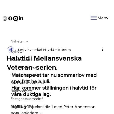
Meny
Nyheter
Seniorkommitté
14 juni
2 min läsning
Nyheter
Halvtid i Mellansvenska
Tävlingskommitté
Veteran- serien.
Juniorkommitté
Matchspelet tar nu sommarlov med 
Serniorkommitté
spelfritt hela juli. 
Marknadskommitté
Här kommer ställningen i halvtid för 
Bankommitté
våra duktiga lag.
Fastighetskommitté
H65 lag 1
 spelar i div 1 med Peter Andersson 
Regel & HCP kommitté
som lagledare. 