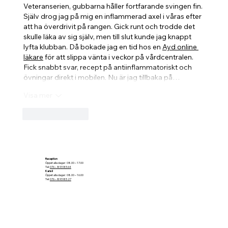
Veteranserien, gubbarna håller fortfarande svingen fin. 
Själv drog jag på mig en inflammerad axel i våras efter 
att ha överdrivit på rangen. Gick runt och trodde det 
skulle läka av sig själv, men till slut kunde jag knappt 
lyfta klubban. Då bokade jag en tid hos en 
Ayd online 
läkare
 för att slippa vänta i veckor på vårdcentralen. 
Fick snabbt svar, recept på antiinflammatoriskt och 
övningar direkt i mobilen. Nu är jag tillbaka på…
Visa mer
Gilla
Svara
Reception
Öppet alla dagar: 08.00 – 17.00
Tel:
076 – 893 85 64
Kansli
Öppet alla dagar: 08.00 – 16.00
Tel:
076 – 893 85 27