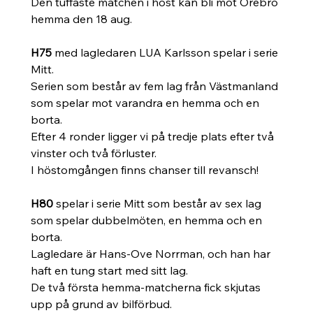
Den tuffaste matchen i höst kan bli mot Örebro 
hemma den 18 aug. 
H75 
med
lagledaren LUA Karlsson spelar i serie 
Mitt. 
Serien som består av fem lag från Västmanland 
som spelar mot varandra en hemma och en 
borta. 
Efter 4 ronder ligger vi på tredje plats efter två 
vinster och två förluster. 
I höstomgången finns chanser till revansch!
H80
 spelar i serie Mitt som består av sex lag 
som spelar dubbelmöten, en hemma och en 
borta. 
Lagledare är Hans-Ove Norrman, och han har 
haft en tung start med sitt lag. 
De två första hemma-matcherna fick skjutas 
upp på grund av bilförbud. 