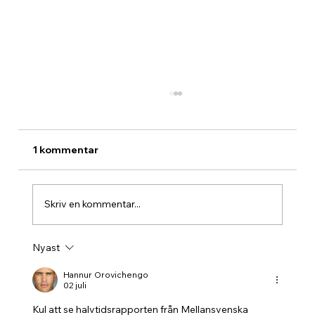
1 kommentar
Skriv en kommentar...
Nyast
Kanonstart och prisutdelning för juli
månad
Hannur Orovichengo
02 juli
Kul att se halvtidsrapporten från Mellansvenska 