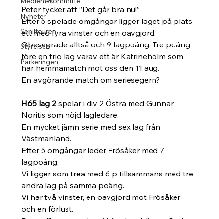
Medlemskommitté
Peter tycker att ”Det går bra nu!”
Nyheter
Efter 5 spelade omgångar ligger laget på plats 
Seniltouren
ett med fyra vinster och en oavgjord. 
Obesegrade alltså och 9 lagpoäng. Tre poäng 
Styrelsen
före en trio lag varav ett är Katrineholm som 
Parkeringen
har hemmamatch mot oss den 11 aug. 
En avgörande match om seriesegern?
H65 lag 2
 spelar i div 2 Östra med Gunnar 
Noritis som nöjd lagledare. 
En mycket jämn serie med sex lag från 
Västmanland. 
Efter 5 omgångar leder Frösåker med 7 
lagpoäng. 
Vi ligger som trea med 6 p tillsammans med tre 
andra lag på samma poäng.
Vi har två vinster, en oavgjord mot Frösåker 
och en förlust. 