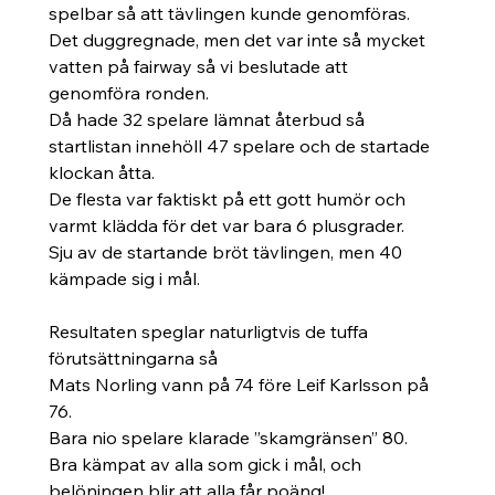
spelbar så att tävlingen kunde genomföras. 
Det duggregnade, men det var inte så mycket 
vatten på fairway så vi beslutade att 
genomföra ronden. 
Då hade 32 spelare lämnat återbud så 
startlistan innehöll 47 spelare och de startade 
klockan åtta. 
De flesta var faktiskt på ett gott humör och 
varmt klädda för det var bara 6 plusgrader.
Sju av de startande bröt tävlingen, men 40 
kämpade sig i mål. 
Resultaten speglar naturligtvis de tuffa 
förutsättningarna så 
Mats Norling vann på 74 före Leif Karlsson på 
76. 
Bara nio spelare klarade ”skamgränsen” 80. 
Bra kämpat av alla som gick i mål, och 
belöningen blir att alla får poäng!