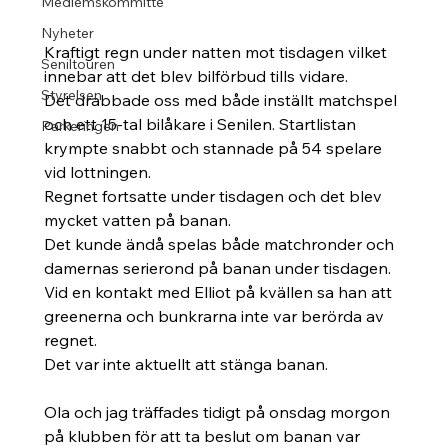
Medlemskommitté
Nyheter
Kraftigt regn under natten mot tisdagen vilket 
Seniltouren
innebar att det blev bilförbud tills vidare.
Styrelsen
Det drabbade oss med både inställt matchspel 
och ett 15-tal bilåkare i Senilen. Startlistan 
Parkeringen
krympte snabbt och stannade på 54 spelare 
vid lottningen. 
Regnet fortsatte under tisdagen och det blev 
mycket vatten på banan. 
Det kunde ändå spelas både matchronder och 
damernas serierond på banan under tisdagen. 
Vid en kontakt med Elliot på kvällen sa han att 
greenerna och bunkrarna inte var berörda av 
regnet. 
Det var inte aktuellt att stänga banan.
Ola och jag träffades tidigt på onsdag morgon 
på klubben för att ta beslut om banan var 