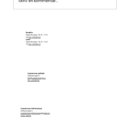
Skriv en kommentar...
Ramquist Golfshops Irish Greensome
Reception
Öppet alla dagar: 08.00 – 17.00
Tel:
076 – 893 85 64
Kansli
Öppet alla dagar: 08.00 – 16.00
Tel:
076 – 893 85 27
Surahammars golfklubb
Golfbanevägen 5
info@surahammarsgk.se
076 - 893 85 64
Surahammars Golfrestaurang
Golfbanevägen 5
surahammarsgolfrestaurang@gmail.com
0220 – 304 63