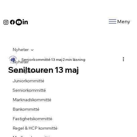
Meny
Nyheter
Seniorkommitté
13 maj
2 min läsning
Nyheter
Seniltouren 13 maj
Tävlingskommitté
Juniorkommitté
Serniorkommitté
Marknadskommitté
Bankommitté
Fastighetskommitté
Regel & HCP kommitté